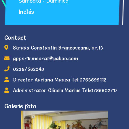
Sambata - Duminica
Inchis
Contact
Strada Constantin Brancoveanu, nr.13
gppnr1rmsarat@yahoo.com
0238/562248
Director Adriana Manea Tel:0763699112
Administrator Clinciu Marius Tel:0786602717
Galerie foto